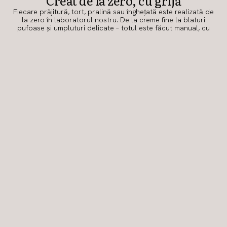
Creat de la zero, cu grijă
Fiecare prăjitură, tort, pralină sau înghețată este realizată de
la zero în laboratorul nostru. De la creme fine la blaturi
pufoase și umpluturi delicate – totul este făcut manual, cu
atenție la fiecare detaliu.
Varietate pentru toate gusturile
Avem o gamă largă de produse, de la deserturi clasice la
creații inedite, astfel încât fiecare să-și găsească răsfățul
preferat. Fie că iubești ciocolata intensă, fructele proaspete
sau texturile surprinzătoare, avem ceva perfect pentru tine.