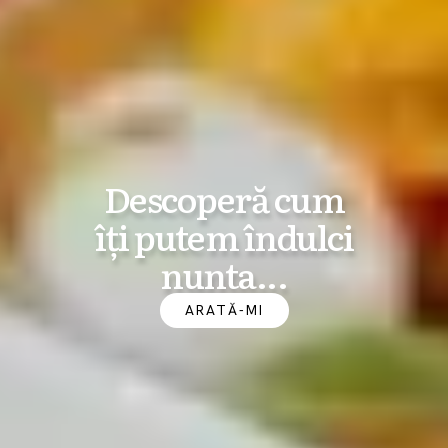
Descoperă cum
îți putem îndulci
nunta...
ARATĂ-MI