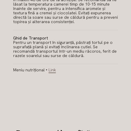
lăsat la temperatura camerei timp de 10-15 minute
înainte de servire, pentru a intensifica aromele și
textura fină a cremei și ciocolatei. Evitați expunerea
directă la soare sau surse de căldură pentru a preveni
topirea și alterarea consistenței.
Ghid de Transport
Pentru un transport în siguranță, păstrați tortul pe o
suprafață plană și evitați înclinarea cutiei. Se
recomandă transportul într-un mediu răcoros, ferit de
razele soarelui sau surse de căldură.
Meniu nutrițional ‣
Link