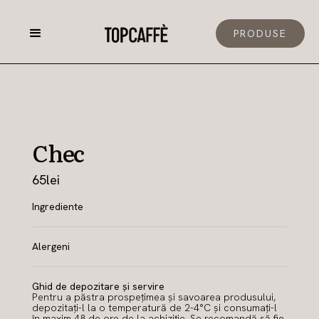
PRODUSE
Chec
65
lei
Ingrediente
Alergeni
Ghid de depozitare și servire
Pentru a păstra prospețimea și savoarea produsului,
depozitați-l la o temperatură de 2-4°C și consumați-l
în maxim 48 de ore de la achiziție. Se recomandă să fie