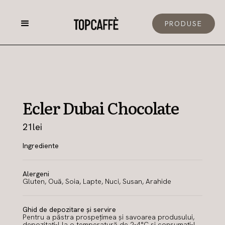
PRODUSE
Ecler Dubai Chocolate
21
lei
Ingrediente
Alergeni
Gluten, Ouă, Soia, Lapte, Nuci, Susan, Arahide
Ghid de depozitare și servire
Pentru a păstra prospețimea și savoarea produsului,
depozitați-l la o temperatură de 2-4°C și consumați-l