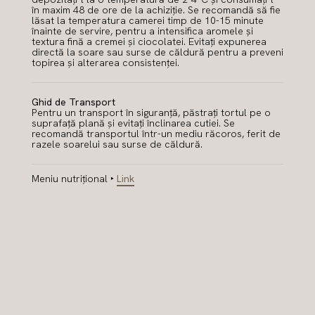
în maxim 48 de ore de la achiziție. Se recomandă să fie
lăsat la temperatura camerei timp de 10-15 minute
înainte de servire, pentru a intensifica aromele și
textura fină a cremei și ciocolatei. Evitați expunerea
directă la soare sau surse de căldură pentru a preveni
topirea și alterarea consistenței.
Ghid de Transport
Pentru un transport în siguranță, păstrați tortul pe o
suprafață plană și evitați înclinarea cutiei. Se
recomandă transportul într-un mediu răcoros, ferit de
razele soarelui sau surse de căldură.
Meniu nutrițional ‣
Link