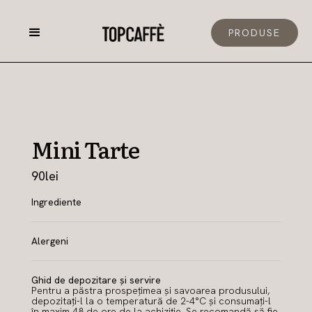
PRODUSE
Mini Tarte
90
lei
Ingrediente
Alergeni
Ghid de depozitare și servire
Pentru a păstra prospețimea și savoarea produsului,
depozitați-l la o temperatură de 2-4°C și consumați-l
în maxim 48 de ore de la achiziție. Se recomandă să fie