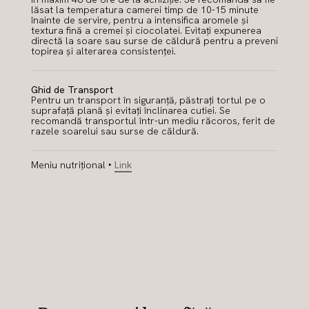
lăsat la temperatura camerei timp de 10-15 minute
înainte de servire, pentru a intensifica aromele și
textura fină a cremei și ciocolatei. Evitați expunerea
directă la soare sau surse de căldură pentru a preveni
topirea și alterarea consistenței.
Ghid de Transport
Pentru un transport în siguranță, păstrați tortul pe o
suprafață plană și evitați înclinarea cutiei. Se
recomandă transportul într-un mediu răcoros, ferit de
razele soarelui sau surse de căldură.
Meniu nutrițional ‣
Link