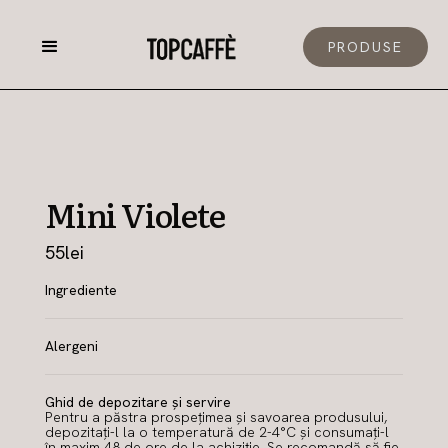
PRODUSE
Mini Violete
55
lei
Ingrediente
Alergeni
Ghid de depozitare și servire
Pentru a păstra prospețimea și savoarea produsului,
depozitați-l la o temperatură de 2-4°C și consumați-l
în maxim 48 de ore de la achiziție. Se recomandă să fie