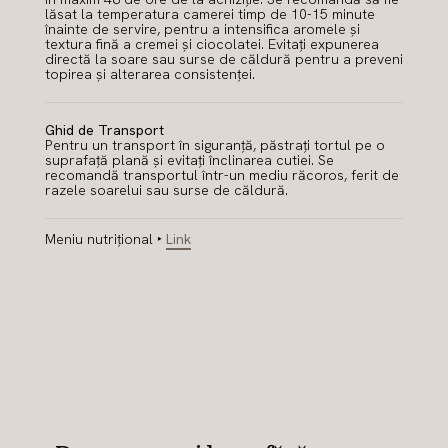
lăsat la temperatura camerei timp de 10-15 minute
înainte de servire, pentru a intensifica aromele și
textura fină a cremei și ciocolatei. Evitați expunerea
directă la soare sau surse de căldură pentru a preveni
topirea și alterarea consistenței.
Ghid de Transport
Pentru un transport în siguranță, păstrați tortul pe o
suprafață plană și evitați înclinarea cutiei. Se
recomandă transportul într-un mediu răcoros, ferit de
razele soarelui sau surse de căldură.
Meniu nutrițional ‣
Link