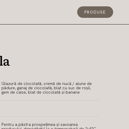
PRODUSE
la
Glazură de ciocolată, cremă de nucă / alune de
pădure, ganaj de ciocolată, blat cu suc de roșii,
gem de caise, blat de ciocolată și banane
Pentru a păstra prospețimea și savoarea
produsului, depozitați-l la o temperatură de 2-4°C