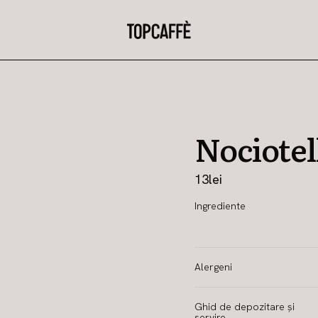
Nociotel
13
lei
Ingrediente
Alergeni
Ghid de depozitare și
servire