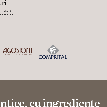
uri
nghețată
noștri de
ntice, cu ingrediente