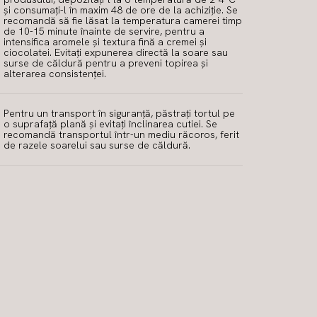
și consumați-l în maxim 48 de ore de la achiziție. Se
recomandă să fie lăsat la temperatura camerei timp
de 10-15 minute înainte de servire, pentru a
intensifica aromele și textura fină a cremei și
ciocolatei. Evitați expunerea directă la soare sau
surse de căldură pentru a preveni topirea și
alterarea consistenței.
Pentru un transport în siguranță, păstrați tortul pe
o suprafață plană și evitați înclinarea cutiei. Se
recomandă transportul într-un mediu răcoros, ferit
de razele soarelui sau surse de căldură.