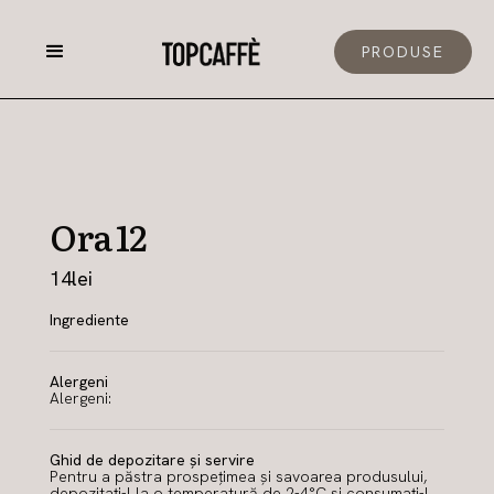
PRODUSE
Ora 12
14
lei
Ingrediente
Alergeni
Alergeni:
Ghid de depozitare și servire
Pentru a păstra prospețimea și savoarea produsului,
depozitați-l la o temperatură de 2-4°C și consumați-l