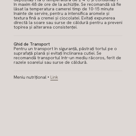
în maxim 48 de ore de la achiziție. Se recomandă să fie
lăsat la temperatura camerei timp de 10-15 minute
înainte de servire, pentru a intensifica aromele și
textura fină a cremei și ciocolatei. Evitați expunerea
directă la soare sau surse de căldură pentru a preveni
topirea și alterarea consistenței.
Ghid de Transport
Pentru un transport în siguranță, păstrați tortul pe o
suprafață plană și evitați înclinarea cutiei. Se
recomandă transportul într-un mediu răcoros, ferit de
razele soarelui sau surse de căldură.
Meniu nutrițional ‣
Link