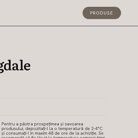
PRODUSE
gdale
Pentru a păstra prospețimea și savoarea
produsului, depozitați-l la o temperatură de 2-4°C
și consumați-l în maxim 48 de ore de la achiziție. Se
recomandă să fie lăsat la temperatura camerei timp