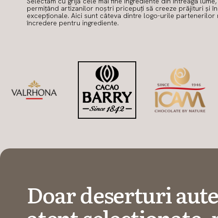
Selectăm cu grijă cele mai fine ingrediente din întreaga lume,
permițând artizanilor noștri pricepuți să creeze prăjituri și î
excepționale. Aici sunt câteva dintre logo-urile partenerilor 
încredere pentru ingrediente.
Doar deserturi aute
atent selecționate, 