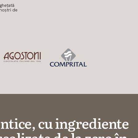
nghețată
noștri de
ntice, cu ingrediente
realizate de la zero în