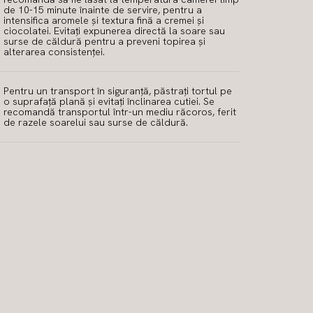
de 10-15 minute înainte de servire, pentru a
intensifica aromele și textura fină a cremei și
ciocolatei. Evitați expunerea directă la soare sau
surse de căldură pentru a preveni topirea și
alterarea consistenței.
Pentru un transport în siguranță, păstrați tortul pe
o suprafață plană și evitați înclinarea cutiei. Se
recomandă transportul într-un mediu răcoros, ferit
de razele soarelui sau surse de căldură.