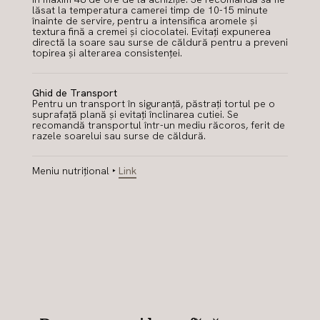
lăsat la temperatura camerei timp de 10-15 minute
înainte de servire, pentru a intensifica aromele și
textura fină a cremei și ciocolatei. Evitați expunerea
directă la soare sau surse de căldură pentru a preveni
topirea și alterarea consistenței.
Ghid de Transport
Pentru un transport în siguranță, păstrați tortul pe o
suprafață plană și evitați înclinarea cutiei. Se
recomandă transportul într-un mediu răcoros, ferit de
razele soarelui sau surse de căldură.
Meniu nutrițional ‣
Link