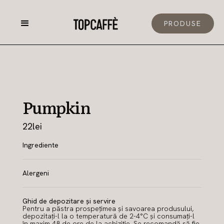
PRODUSE
Pumpkin
22
lei
Ingrediente
Alergeni
Ghid de depozitare și servire
Pentru a păstra prospețimea și savoarea produsului,
depozitați-l la o temperatură de 2-4°C și consumați-l
în maxim 48 de ore de la achiziție. Se recomandă să fie