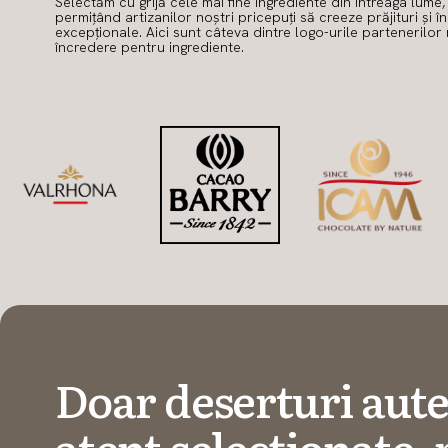
Selectăm cu grijă cele mai fine ingrediente din întreaga lume,
permițând artizanilor noștri pricepuți să creeze prăjituri și î
excepționale. Aici sunt câteva dintre logo-urile partenerilor 
încredere pentru ingrediente.
Doar deserturi aute
atent selecționate, 