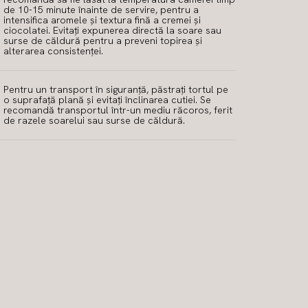
de 10-15 minute înainte de servire, pentru a
intensifica aromele și textura fină a cremei și
ciocolatei. Evitați expunerea directă la soare sau
surse de căldură pentru a preveni topirea și
alterarea consistenței.
Pentru un transport în siguranță, păstrați tortul pe
o suprafață plană și evitați înclinarea cutiei. Se
recomandă transportul într-un mediu răcoros, ferit
de razele soarelui sau surse de căldură.