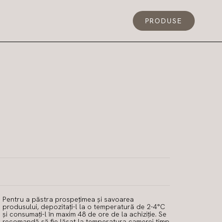
PRODUSE
Pentru a păstra prospețimea și savoarea
produsului, depozitați-l la o temperatură de 2-4°C
și consumați-l în maxim 48 de ore de la achiziție. Se
recomandă să fie lăsat la temperatura camerei timp