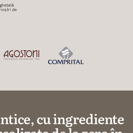
nghețată
noștri de
ntice, cu ingrediente
realizate de la zero în