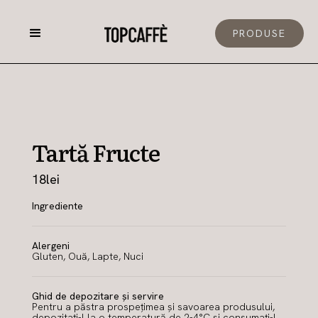
PRODUSE
Tartă Fructe
18
lei
Ingrediente
Alergeni
Gluten, Ouă, Lapte, Nuci
Ghid de depozitare și servire
Pentru a păstra prospețimea și savoarea produsului,
depozitați-l la o temperatură de 2-4°C și consumați-l