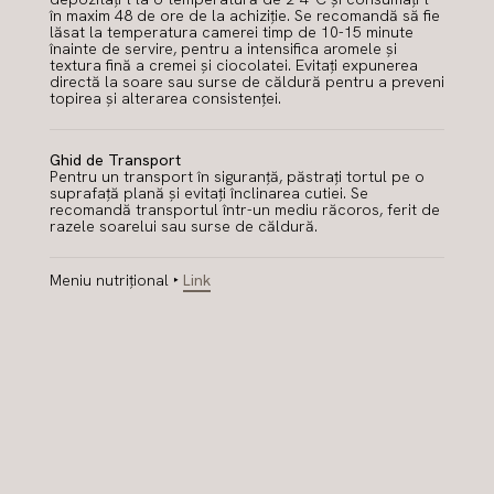
în maxim 48 de ore de la achiziție. Se recomandă să fie
lăsat la temperatura camerei timp de 10-15 minute
înainte de servire, pentru a intensifica aromele și
textura fină a cremei și ciocolatei. Evitați expunerea
directă la soare sau surse de căldură pentru a preveni
topirea și alterarea consistenței.
Ghid de Transport
Pentru un transport în siguranță, păstrați tortul pe o
suprafață plană și evitați înclinarea cutiei. Se
recomandă transportul într-un mediu răcoros, ferit de
razele soarelui sau surse de căldură.
Meniu nutrițional ‣
Link