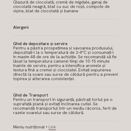
Glazură de ciocolată, cremă de migdale, ganaj de
ciocolată neagră, blat cu suc de roșii, compote de
vișine, blat de ciocolată și banane
Alergeni
Ghid de depozitare și servire
Pentru a păstra prospețimea și savoarea produsului,
depozitați-l la o temperatură de 2-4°C și consumați-l
în maxim 48 de ore de la achiziție. Se recomandă să fie
lăsat la temperatura camerei timp de 10-15 minute
înainte de servire, pentru a intensifica aromele și
textura fină a cremei și ciocolatei. Evitați expunerea
directă la soare sau surse de căldură pentru a preveni
topirea și alterarea consistenței.
Ghid de Transport
Pentru un transport în siguranță, păstrați tortul pe o
suprafață plană și evitați înclinarea cutiei. Se
recomandă transportul într-un mediu răcoros, ferit de
razele soarelui sau surse de căldură.
Meniu nutrițional ‣
Link