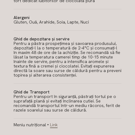
tort dedicat iubitorilor de ciocolată pură
Alergeni
Gluten, Ouă, Arahide, Soia, Lapte, Nuci
Ghid de depozitare și servire
Pentru a păstra prospețimea și savoarea produsului,
depozitați-l la o temperatură de 2-4°C și consumați-l
în maxim 48 de ore de la achiziție. Se recomandă să fie
lăsat la temperatura camerei timp de 10-15 minute
înainte de servire, pentru a intensifica aromele și
textura fină a cremei și ciocolatei. Evitați expunerea
directă la soare sau surse de căldură pentru a preveni
topirea și alterarea consistenței.
Ghid de Transport
Pentru un transport în siguranță, păstrați tortul pe o
suprafață plană și evitați înclinarea cutiei. Se
recomandă transportul într-un mediu răcoros, ferit de
razele soarelui sau surse de căldură.
Meniu nutrițional ‣
Link