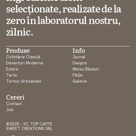
selecționate, realizate de la
zero în laboratorul nostru,
zilnic.
Produse
Info
Cofetărie Clasică
Jurnal
Deserturi Moderne
Despre
Eclere
Meniu Băuturi
Tarte
FAQs
Torturi Artizanale
Galerie
Cereri
Contact
Job
©2025 - SC TOP CAFFE
SWEET CREATIONS SRL